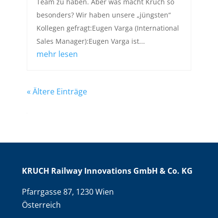
Team zu haben. Aber was macht Kruch so
besonders? Wir haben unsere „jüngsten“
Kollegen gefragt:Eugen Varga (International
Sales Manager):Eugen Varga ist...
mehr lesen
« Ältere Einträge
KRUCH Railway Innovations GmbH & Co. KG
Pfarrgasse 87, 1230 Wien
Österreich