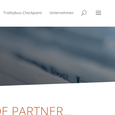
a
Trolleybus-Checkpoint
Unternehmen
U
E PARTNER…