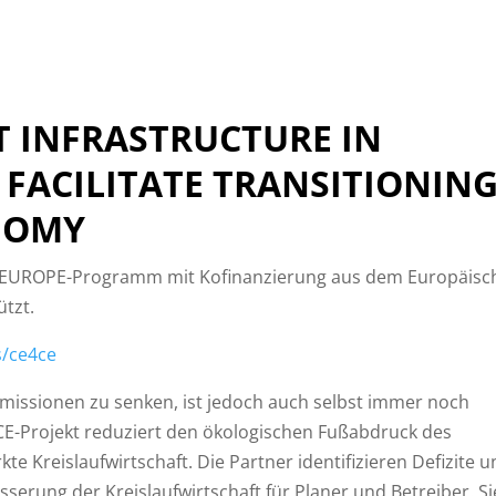
T INFRASTRUCTURE IN
 FACILITATE TRANSITIONIN
NOMY
AL EUROPE-Programm mit Kofinanzierung aus dem Europäisc
ützt.
s/ce4ce
 Emissionen zu senken, ist jedoch auch selbst immer noch
4CE-Projekt reduziert den ökologischen Fußabdruck des
te Kreislaufwirtschaft. Die Partner identifizieren Defizite 
serung der Kreislaufwirtschaft für Planer und Betreiber. Si