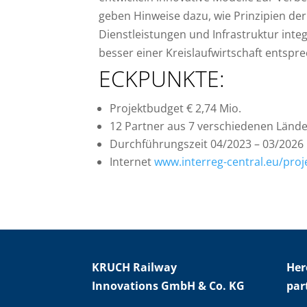
geben Hinweise dazu, wie Prinzipien der
Dienstleistungen und Infrastruktur int
besser einer Kreislaufwirtschaft entsp
ECKPUNKTE:
Projektbudget € 2,74 Mio.
12 Partner aus 7 verschiedenen Länd
Durchführungszeit 04/2023 – 03/2026
Internet
www.interreg-central.eu/proj
KRUCH Railway
Her
Innovations GmbH & Co. KG
par