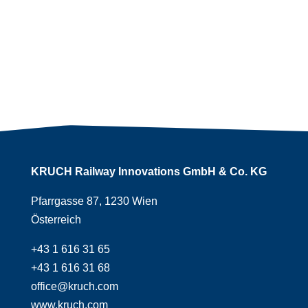
um gemeinsam „mehr“ zu bewegen.
Dieser Gedanke beflügelt mich, jeden Tag.
Jan Röhl, Managing Director
KRUCH Railway Innovations GmbH & Co. KG
Pfarrgasse 87, 1230 Wien
Österreich
+43 1 616 31 65
+43 1 616 31 68
office@kruch.com
www.kruch.com