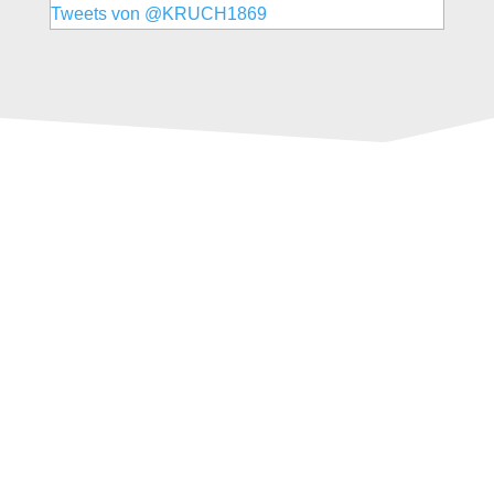
Tweets von @KRUCH1869
NACHRICHT VON JAN
RÖHL
Seit meiner Schulzeit beschäftige ich mich
leidenschaftlich mit Umweltschutz und bin
fasziniert von technischen Innovationen.
Ich
möchte einen wirksamen Beitrag zur Lösung von
umweltrelevanten Problemen leisten.
Entsprechend investiere ich meine Ressourcen in