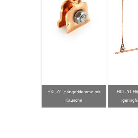
HKL-01 Hängerklemme mit
HKL-01 Hä
Kausche
geringfü