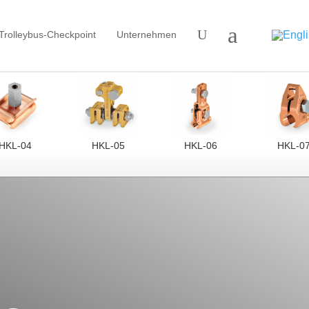
a
U
Trolleybus-Checkpoint
Unternehmen
HKL-04
HKL-05
HKL-06
HKL-0