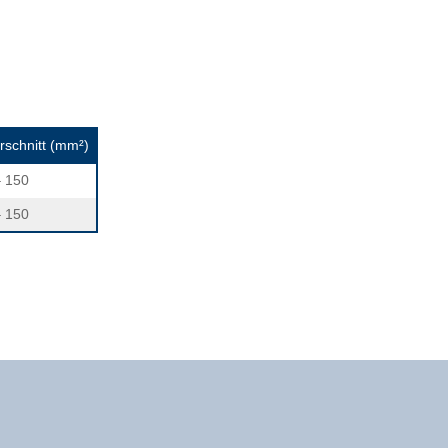
rschnitt (mm²)
– 150
– 150