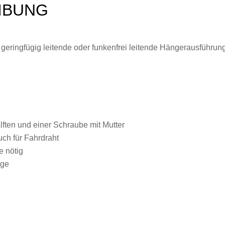
IBUNG
de, geringfügig leitende oder funkenfrei leitende Hängerausführun
ten und einer Schraube mit Mutter
uch für Fahrdraht
e nötig
age