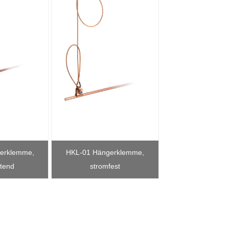
erklemme,
HKL-01 Hängerklemme,
HKL-01 Hängerkl
itend
stromfest
Kausch