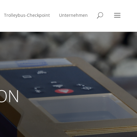
a
Trolleybus-Checkpoint
Unternehmen
U
ON